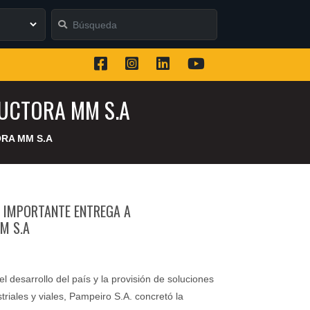
UCTORA MM S.A
RA MM S.A
A IMPORTANTE ENTREGA A
M S.A
 desarrollo del país y la provisión de soluciones
triales y viales, Pampeiro S.A. concretó la