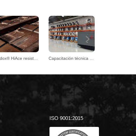
Next
Hardox® HiAce resiste condiciones extremas en plantas de biomasa
Capacitación técnica DEUTZ
ISO 9001:2015