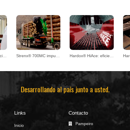
Innovación y proyección en la Convención CPM 2026
Strenx® 700MC impulsa el diseño de remolques forestales
Hardox® HiAce: eficiencia y mayor vida útil en aplicaciones exigentes
Desarrollando al país junto a usted.
Links
Contacto
Pampeiro
Inicio