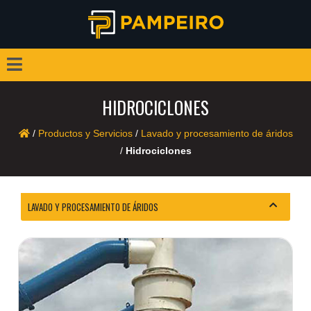
HIDROCICLONES
/
Productos y Servicios
/
Lavado y procesamiento de áridos
/
Hidrociclones
LAVADO Y PROCESAMIENTO DE ÁRIDOS