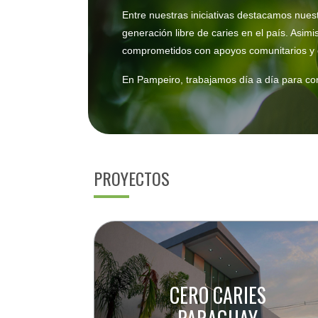
Entre nuestras iniciativas destacamos nues
generación libre de caries en el país. Asi
comprometidos con apoyos comunitarios y 
En Pampeiro, trabajamos día a día para con
PROYECTOS
CERO CARIES