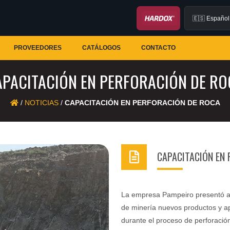
PROVEEDORES
CATÁLOGOS
CONTACTO
APACITACIÓN EN PERFORACIÓN DE RO
/
NOTICIAS
/
CAPACITACIÓN EN PERFORACIÓN DE ROCA
CAPACITACIÓN EN 
La empresa Pampeiro presentó an
de minería nuevos productos y a
durante el proceso de perforación