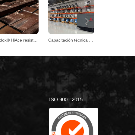
Next
Hardox® HiAce resiste condiciones extremas en plantas de biomasa
Capacitación técnica DEUTZ
ISO 9001:2015