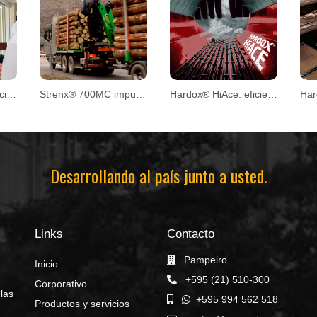
Innovación y proyección en la Convención CPM 2026
Strenx® 700MC impulsa el diseño de remolques forestales
Hardox® HiAce: eficiencia y mayor vida útil en aplicaciones exigentes
Desarrollando al país junto a usted.
Links
Contacto
Pampeiro
Inicio
+595 (21) 510-300
Corporativo
 las
+595 994 562 518
Productos y servicios