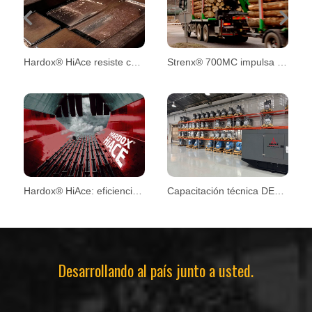
Previous
Next
Hardox® HiAce resiste condiciones extremas en plantas de biomasa
Strenx® 700MC impulsa el diseño de remolques forestales
Hardox® HiAce: eficiencia y mayor vida útil en aplicaciones exigentes
Capacitación técnica DEUTZ
Desarrollando al país junto a usted.