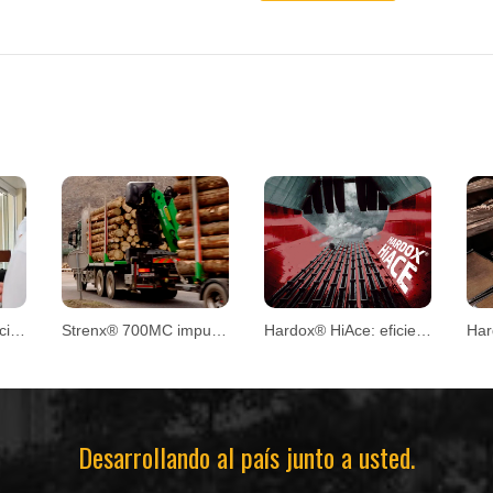
Innovación y proyección en la Convención CPM 2026
Strenx® 700MC impulsa el diseño de remolques forestales
Hardox® HiAce: eficiencia y mayor vida útil en aplicaciones exigentes
Desarrollando al país junto a usted.