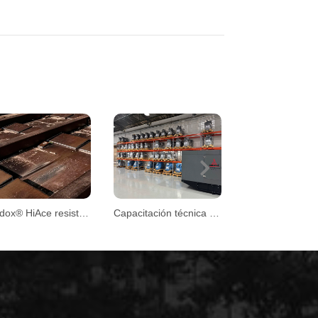
Next
Hardox® HiAce resiste condiciones extremas en plantas de biomasa
Capacitación técnica DEUTZ