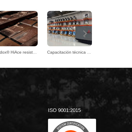
Next
Hardox® HiAce resiste condiciones extremas en plantas de biomasa
Capacitación técnica DEUTZ
ISO 9001:2015