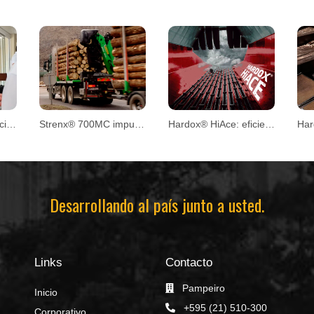
Innovación y proyección en la Convención CPM 2026
Strenx® 700MC impulsa el diseño de remolques forestales
Hardox® HiAce: eficiencia y mayor vida útil en aplicaciones exigentes
Desarrollando al país junto a usted.
Links
Contacto
Pampeiro
Inicio
+595 (21) 510-300
Corporativo